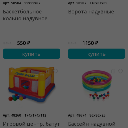
Арт. 58504
55x55x67
Арт. 58507
140x81x89
Баскетбольное
Ворота надувные
кольцо надувное
550 ₽
1150 ₽
Цена
Цена
купить
купить
Арт. 48260
174x174x112
Арт. 48674
86x86x25
Игровой центр, батут
Бассейн надувной