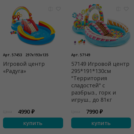
Арт. 57453
297x193x135
Арт. 57149
Игровой центр
57149 Игровой центр
«Радуга»
295*191*130см
"Территория
сладостей" с
разбрыз., горк и
игруш., до 81кг
4990 ₽
7990 ₽
Цена
Цена
купить
купить