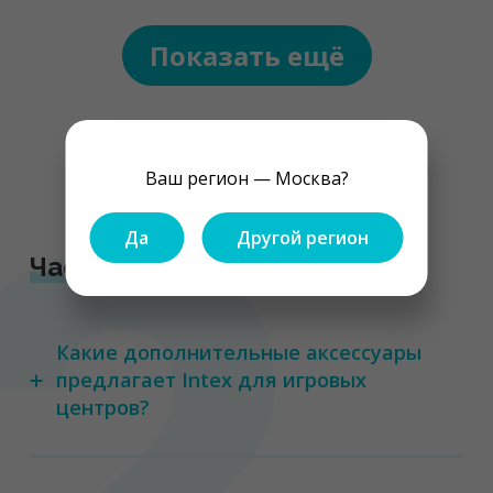
Показать ещё
1
2
3
...
5
Ваш регион — Москва?
Да
Другой регион
Частые вопросы
Какие дополнительные аксессуары
предлагает Intex для игровых
центров?