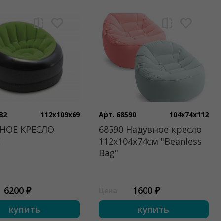
82
112x109x69
Арт. 68590
104x74x112
НОЕ КРЕСЛО
68590 Надувное кресло
E
112х104х74см "Beanless
Bag"
6200 ₽
1600 ₽
Цена
купить
купить