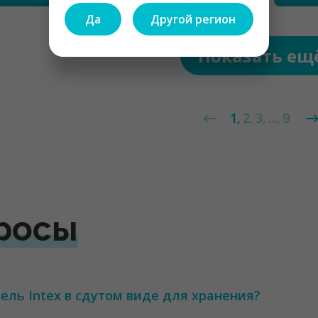
Да
Другой регион
Показать ещ
1
2
3
...
9
росы
ель Intex в сдутом виде для хранения?