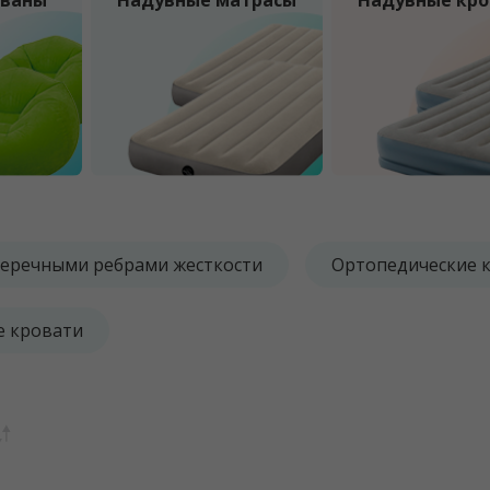
иваны
Надувные матрасы
Надувные кро
перечными ребрами жесткости
Ортопедические 
е кровати