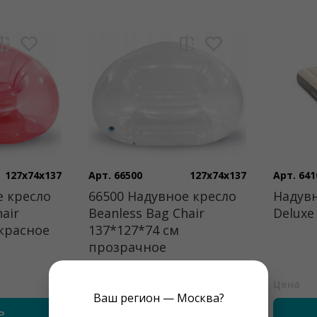
127x74x137
Арт. 66500
127x74x137
Арт. 641
е кресло
66500 Надувное кресло
Надув
air
Beanless Bag Chair
Deluxe
 красное
137*127*74 см
прозрачное
1800 ₽
Цена
Цена
Ваш регион — Москва?
ь
купить