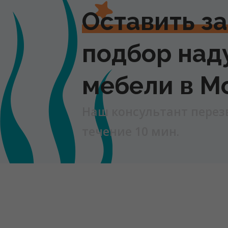
Оставить з
подбор над
мебели в М
Наш консультант перез
течение 10 мин.