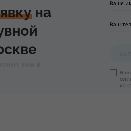
аявку
на
увной
оскве
ос
вонит вам в
Нажи
согл
кон