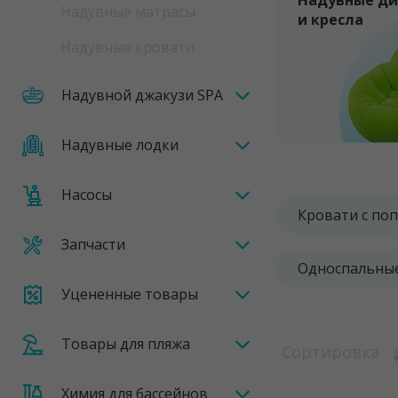
Надувные д
Надувные матрасы
и кресла
Надувные кровати
Надувной джакузи SPA
Надувные лодки
Насосы
Кровати с по
Запчасти
Односпальны
Уцененные товары
Товары для пляжа
Сортировка
Химия для бассейнов