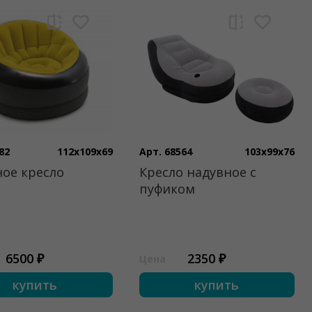
82
112x109x69
Арт. 68564
103x99x76
ое кресло
Кресло надувное с
пуфиком
6500 ₽
2350 ₽
Цена
купить
купить