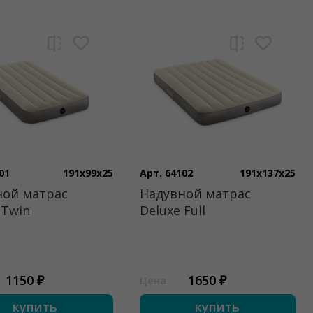
01
191x99x25
Арт. 64102
191x137x25
ной матрас
Надувной матрас
 Twin
Deluxe Full
1150 ₽
1650 ₽
Цена
купить
купить