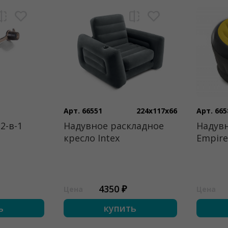
Арт. 66551
224x117x66
Арт. 665
2-в-1
Надувное раскладное
Надувн
кресло Intex
Empire
4350 ₽
Цена
Цена
ь
купить