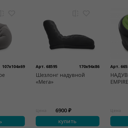
107x104x69
Арт. 68595
170x94x86
Арт. 665
ое
Шезлонг надувной
НАДУВ
«Мега»
EMPIR
6900 ₽
Цена
Цена
ь
купить