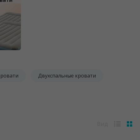
вати
кровати
Двухспальные кровати
Вид