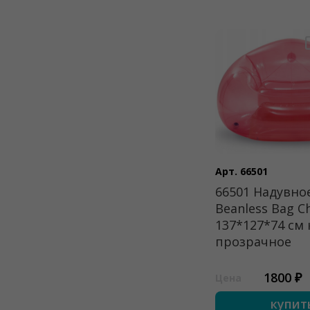
Арт. 66501
66501 Надувно
Beanless Bag Ch
137*127*74 см
прозрачное
1800 ₽
Цена
купит