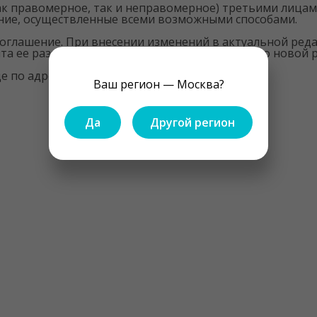
(как правомерное, так и неправомерное) третьими лиц
ение, осуществленные всеми возможными способами.
оглашение. При внесении изменений в актуальной реда
нта ее размещения, если иное не предусмотрено новой 
о адресу: https://www.intex.ru/about/privacy/
Ваш регион — Москва?
Да
Другой регион