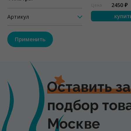
2450 ₽
Цена
купит
Артикул
Применить
Оставить з
подбор тов
Москве