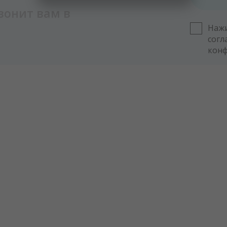
вонит вам в
Нажи
согл
кон