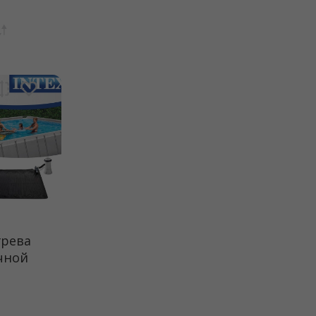
грева
чной