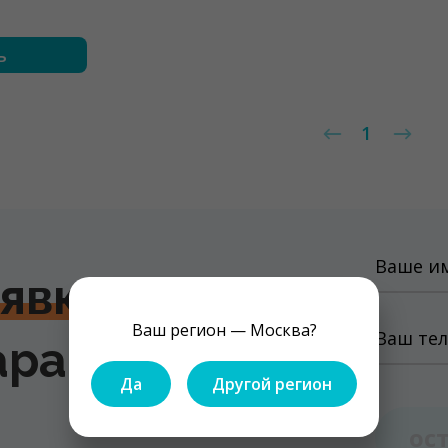
ь
1
аявку
на
Ваш регион — Москва?
ара в
Да
Другой регион
ос