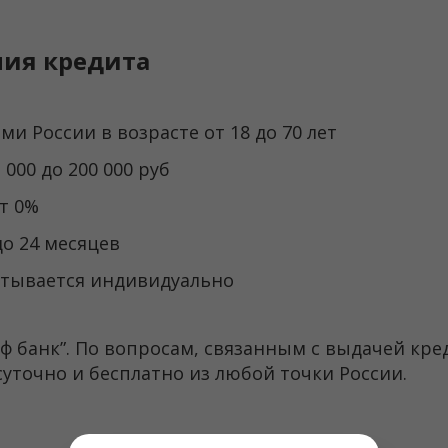
ния кредита
и России в возрасте от 18 до 70 лет
 000 до 200 000 руб
т 0%
до 24 месяцев
итывается индивидуально
ф банк”. По вопросам, связанным с выдачей кре
суточно и бесплатно из любой точки России.