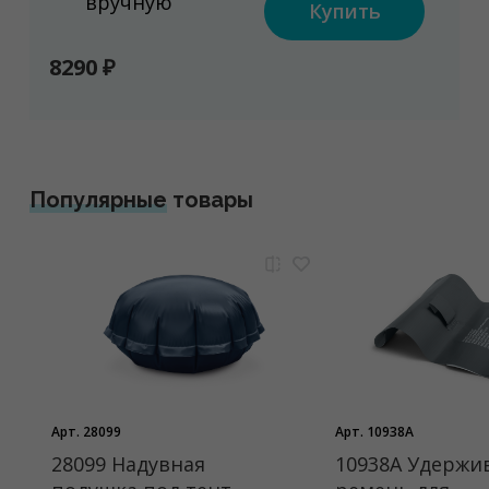
вручную
Купить
8290 ₽
Популярные
товары
Арт. 28099
Арт. 10938A
28099 Надувная
10938A Удерж