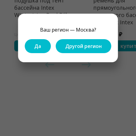
подушка под тент
ремень для
бассейна Intex
прямоугольног
Winterizing Pool Pillow
каркасного бас
Ultra XTR Intex
Ваш регион — Москва?
1650 ₽
450 ₽
Цена
Цена
купить
купи
Да
Другой регион