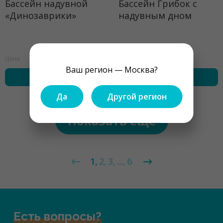
Бассейн надувной
Бассейн Грибок с
«Динозаврики»
надувным дном
345 ₽
1439 ₽
Цена
Цена
Ваш регион — Москва?
купить
купить
Да
Другой регион
Показать ещё
1
2
3
...
6
Есть вопросы?