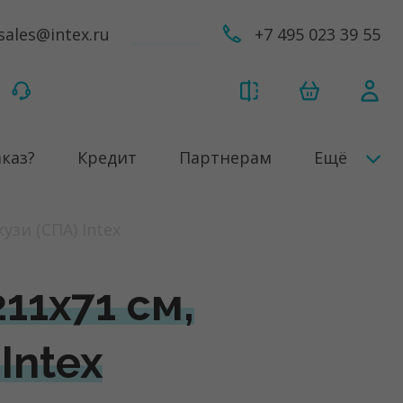
sales@intex.ru
+7 495 023 39 55
аказ?
Кредит
Партнерам
Ещё
зи (СПА) Intex
11х71 см,
Intex