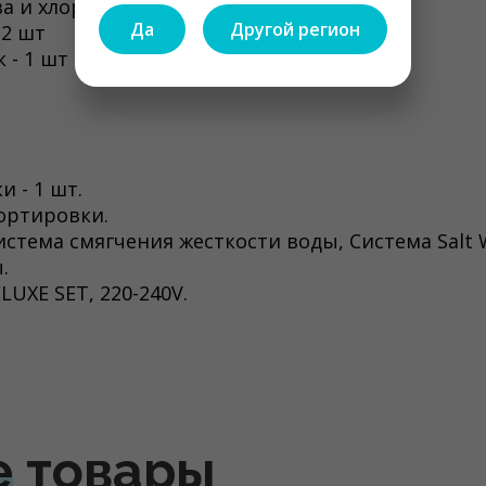
а и хлорации - 1 шт
Да
Другой регион
 2 шт
 - 1 шт
 - 1 шт.
портировки.
истема смягчения жесткости воды, Система Salt 
.
LUXE SET, 220-240V.
е
товары