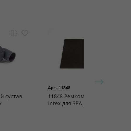
Арт. 11848
й сустав
11848 Ремкомплект
x
Intex для SPA Jet