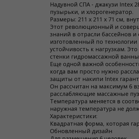
Надувной СПА - джакузи Intex 2
пузырьки, и хлорогенератор.
Размеры: 211 х 211 х 71 см, вну
Этот революционный и соверше
знаний в отрасли бассейнов и
изготовленный по технологии 
устойчивость к нагрузкам. Эт
стенки гидромассажной ванны 
Еще одной важной особенность
когда вам просто нужно рассла
защиты от накипи Intex гарант
Он рассчитан на максимум 6 в
расслабляющие массажные пу
Температура меняется в соотве
наружная температура не должн
Характеристики:
Квадратная форма, которая га
Обновленный дизайн
Для размещения 6 человек