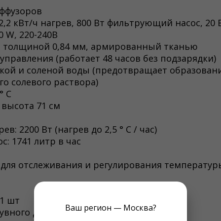
иффузоров
,2 кВт/ч нагрев, 800 Вт фильтрующий насос, 20 
 W, 220-240В
р толщиной 0,84 мм, армированный тканью
управления (работает 48 часов без подзарядки)
кой и соленой воды (предотвращает образовани
о солевого раствора)
° C
 высота 71 см
 2200 Вт (нагрев до 2,5 ° C / час)
: 1741 литр в час
S) для отслеживания и регулирования температур
1 шт
Ваш регион — Москва?
вного джакузи- 1 шт