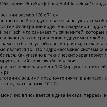
8462 серии "PureSpa Jet and Bubble Deluxe" с подо
тренний размер 160 х 71 см.
нно новый продукт, является результатом обши
 систем фильтрации воды. Наш надувной гидром
FiberTech, что означает тысячи нитей, которы
о означает, что по сравнению с другими подоб
намного более устойчивы и прочны, когда вы в
ю является то, что гидромассажная система оче
биться. Как указано в технических характеристи
ирует долгий срок службы изделия.
зрослых человек и имеет 140 форсунок в нижней
зыри.
тствии с вашими предпочтениями в диапазоне от
а опускаться ниже 10 ° C).
рмонично вписывается в дизайн сада, террасы 