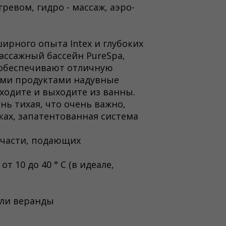
гревом, гидро - массаж, аэро-
рного опыта Intex и глубоких
ассажный бассейн PureSpa,
е обеспечивают отличную
ными продуктами надувные
ходите и выходите из ванны.
нь тихая, что очень важно,
ках, запатентованная система
 части, подающих
 10 до 40 ° C (в идеале,
или веранды