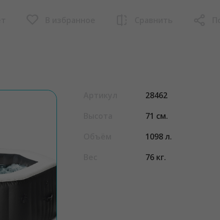
ет
В избранное
Сравнить
П
Артикул
28462
Высота
71 см.
Объём
1098 л.
Вес
76 кг.