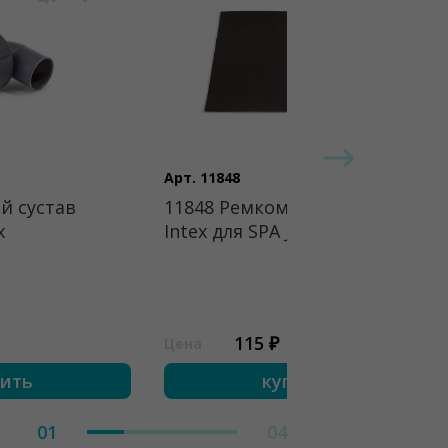
Арт. 11848
й сустав
11848 Ремкомплект
x
Intex для SPA Jet
115 ₽
Цена
пить
купить
01
04