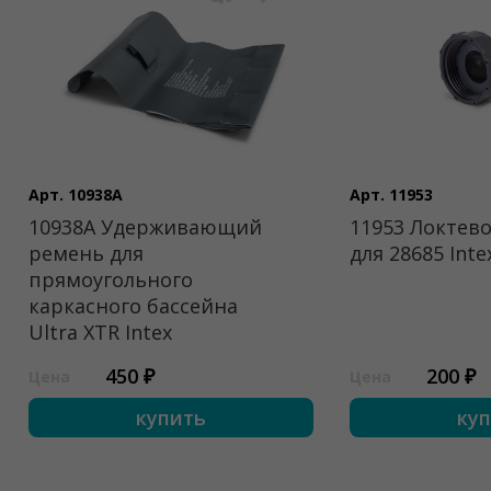
Арт. 10938A
Арт. 11953
10938A Удерживающий
11953 Локтево
ремень для
для 28685 Inte
прямоугольного
каркасного бассейна
Ultra XTR Intex
450 ₽
200 ₽
Цена
Цена
купить
ку