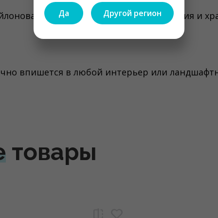
Да
Другой регион
йлоновая сумка для удобного перемещения и хра
ично впишется в любой интерьер или ландшафт
е
товары