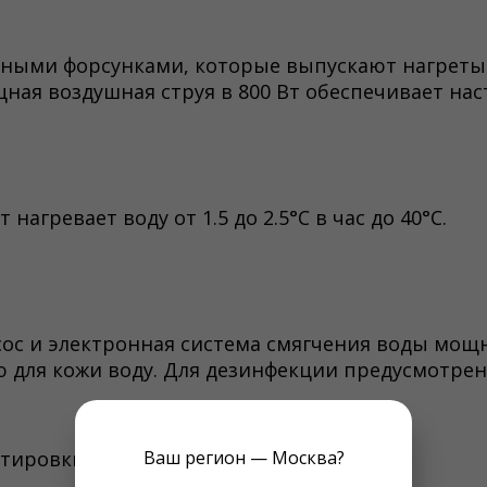
нными форсунками, которые выпускают нагретый
ая воздушная струя в 800 Вт обеспечивает на
нагревает воду от 1.5 до 2.5°С в час до 40°C.
с и электронная система смягчения воды мощ
 для кожи воду. Для дезинфекции предусмотрен
ртировки
Ваш регион — Москва?