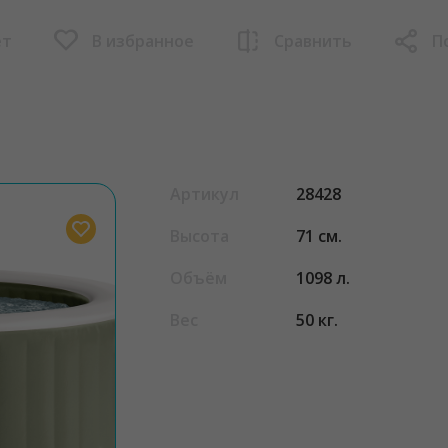
ет
В избранное
Сравнить
П
Артикул
28428
Высота
71 см.
Объём
1098 л.
Вес
50 кг.