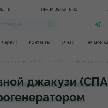
., 18
Пн-Вс 09:00-18:00
Сервис
Контакты
О нас
Где мой з
увной джакузи SPA
SPA
Надувной джаку
ной джакузи (СПА) 
орогенератором