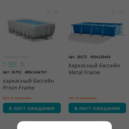
Комплектация
Арт. 28273
450x220x84
Каркасный бассейн
Metal Frame
Арт. 26792
488x244x107
каркасный Бассейн
Prism Frame
Нет в наличии
Нет в наличии
в лист ожидания
в лист ожидания