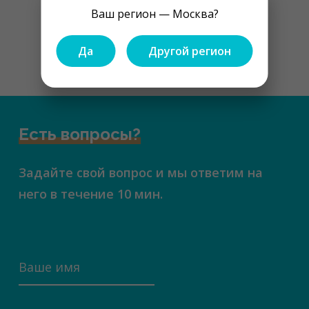
Показать ещё
Ваш регион — Москва?
Да
Другой регион
1
2
3
...
7
Есть вопросы?
Задайте свой вопрос и мы ответим на
него в течение 10 мин.