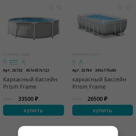
Комплектация
Комплектация
Арт. 26726
457x457x122
Арт. 26784
300x175x80
Каркасный бассейн
каркасный Бассейн
Prism Frame
Prism Frame
33500 ₽
26500 ₽
Цена
Цена
купить
купить