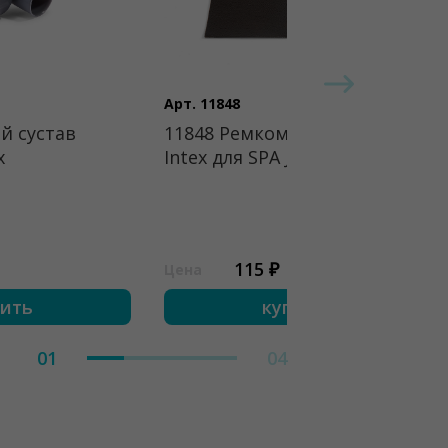
Арт. 11848
й сустав
11848 Ремкомплект
x
Intex для SPA Jet
115 ₽
Цена
пить
купить
01
04