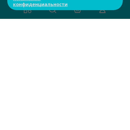
конфиденциальности
Есть вопросы?
Задайте свой вопрос и мы ответим на
него в течение 10 мин.