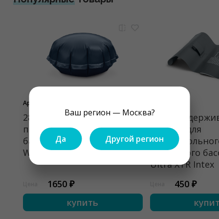
Арт. 28099
Арт. 10938A
Ваш регион — Москва?
28099 Надувная
10938A Удерж
подушка под тент
ремень для
Да
Другой регион
бассейна Intex
прямоугольног
Winterizing Pool Pillow
каркасного бас
Ultra XTR Intex
1650 ₽
450 ₽
Цена
Цена
купить
купи