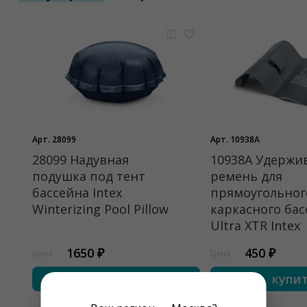
Арт. 28099
Арт. 10938A
28099 Надувная
10938A Удерж
подушка под тент
ремень для
бассейна Intex
прямоугольног
Winterizing Pool Pillow
каркасного бас
Ultra XTR Intex
1650 ₽
450 ₽
Цена
Цена
купить
купи