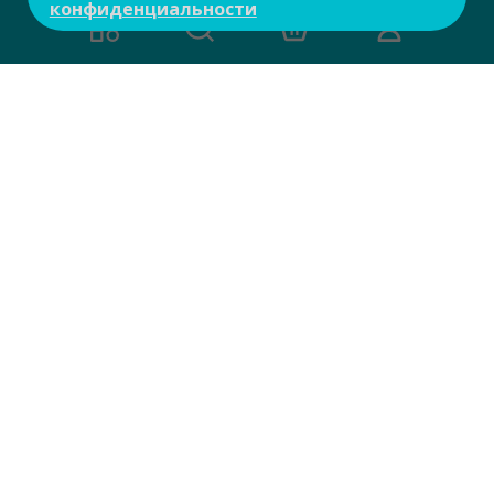
конфиденциальности
Есть вопросы?
Задайте свой вопрос и мы ответим на
него в течение 10 мин.