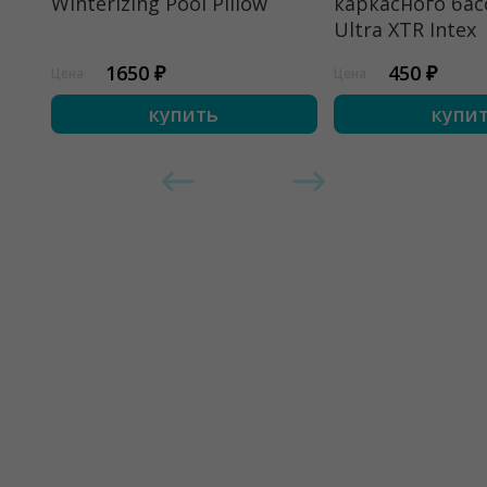
Winterizing Pool Pillow
каркасного бас
Ultra XTR Intex
1650 ₽
450 ₽
Цена
Цена
купить
купи