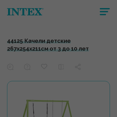
44125 Качели детские
267х254х211см от 3 до 10 лет