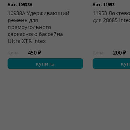
Арт. 10938A
Арт. 11953
10938A Удерживающий
11953 Локтево
ремень для
для 28685 Inte
прямоугольного
каркасного бассейна
Ultra XTR Intex
450 ₽
200 ₽
Цена
Цена
купить
ку