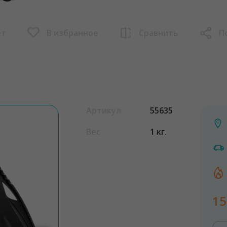
ет
В избранное
Сравнить
П
Артикул
55635
Вес
1 кг.
15