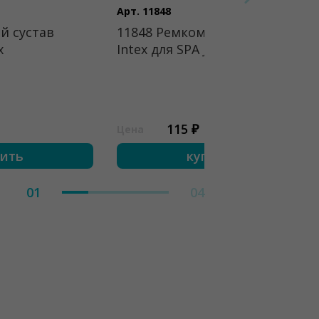
Арт. 11848
й сустав
11848 Ремкомплект
x
Intex для SPA Jet
115 ₽
Цена
пить
купить
01
04