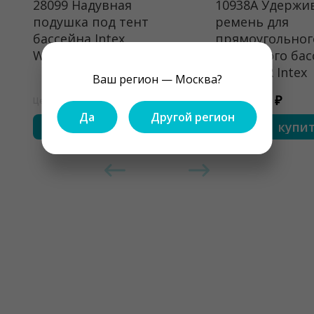
28099 Надувная
10938A Удерж
подушка под тент
ремень для
бассейна Intex
прямоугольног
Winterizing Pool Pillow
каркасного бас
Ultra XTR Intex
Ваш регион — Москва?
1650 ₽
450 ₽
Цена
Цена
Да
Другой регион
купить
купи