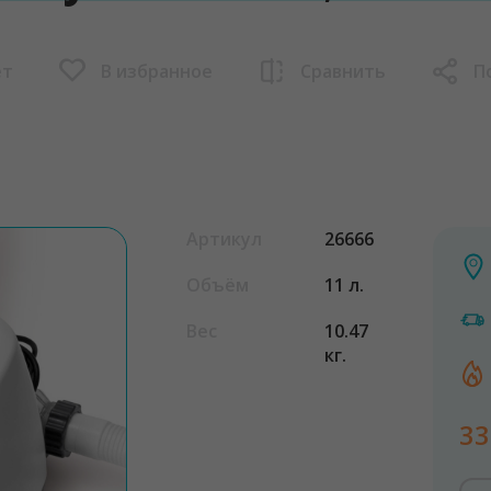
ет
В избранное
Сравнить
П
Артикул
26666
Объём
11 л.
Вес
10.47
кг.
33