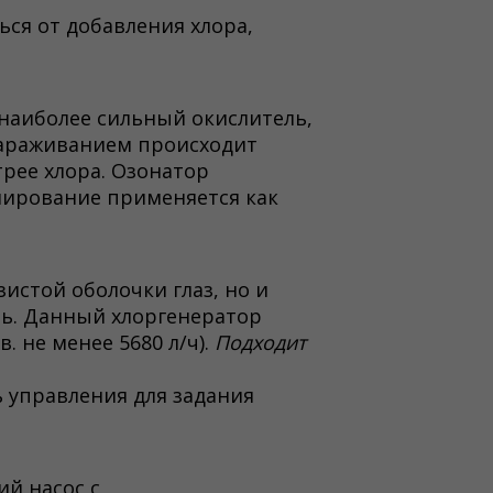
ься от добавления хлора,
наиболее сильный окислитель,
зараживанием происходит
трее хлора. Озонатор
ниpование применяется как
истой оболочки глаз, но и
оль. Данный хлоргенератор
 не менее 5680 л/ч).
Подходит
 управления для задания
й насос с