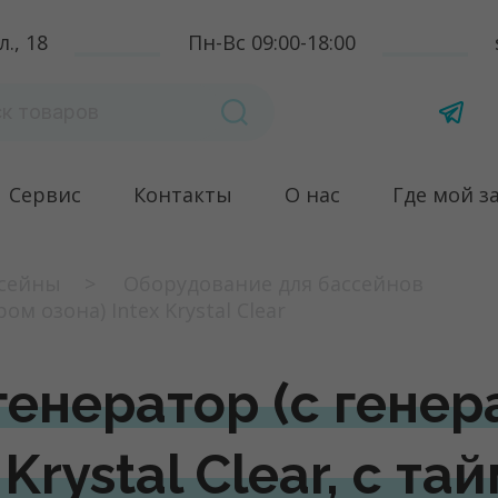
., 18
Пн-Вс 09:00-18:00
Сервис
Контакты
О нас
Где мой з
сейны
Оборудование для бассейнов
м озона) Intex Krystal Clear
генератор (с гене
 Krystal Clear, с т