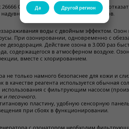
 26666 Ozone Saltwater System позволяет отказат
Да
Другой регион
надувных бассейнов Intex до 56800 литров.
ззараживания воды с двойным эффектом. Озон 
усы. При озонировании, одновременно с обез
ее дезодорация. Действие озона в 3.000 раз быс
да, содержащегося в атмосферном воздухе. Озо
екции, вместе с хлорированием.
а не только намного безопаснее для кожи и слиз
ак в качестве реагента используется обычная с
 использования с фильтрующим насосом (произв.
к и песочного.
тановую пластину, удобную сенсорную панель
вещения при сбоях в функционировании.
енератора с озонатором необходим фильтрующи