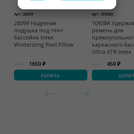
Арт. 28099
Арт. 10938A
28099 Надувная
10938A Удерж
подушка под тент
ремень для
бассейна Intex
прямоугольног
Winterizing Pool Pillow
каркасного бас
Ultra XTR Intex
1650 ₽
450 ₽
Цена
Цена
купить
купи