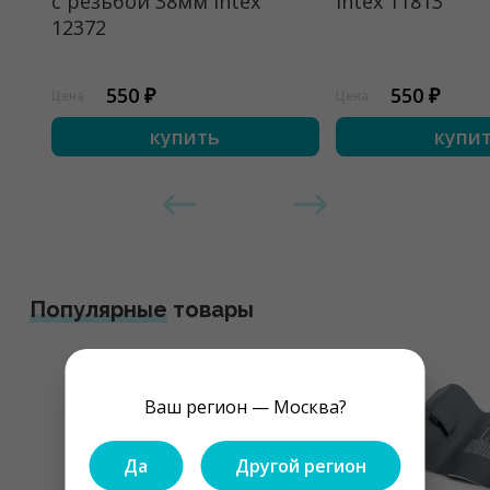
с резьбой 38мм intex
intex 11813
12372
550 ₽
550 ₽
Цена
Цена
купить
купи
Популярные
товары
Ваш регион — Москва?
Да
Другой регион