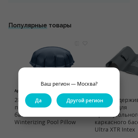
Популярные
товары
Ваш регион — Москва?
Арт. 28099
Арт. 10938A
28099 Надувная
10938A Удерж
Да
Другой регион
подушка под тент
ремень для
бассейна Intex
прямоугольног
Winterizing Pool Pillow
каркасного бас
Ultra XTR Intex