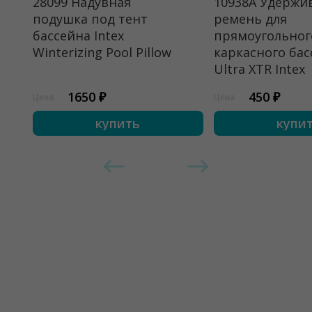
28099 Надувная
10938A Удерж
подушка под тент
ремень для
бассейна Intex
прямоугольног
Winterizing Pool Pillow
каркасного бас
Ultra XTR Intex
1650 ₽
450 ₽
Цена
Цена
купить
купи