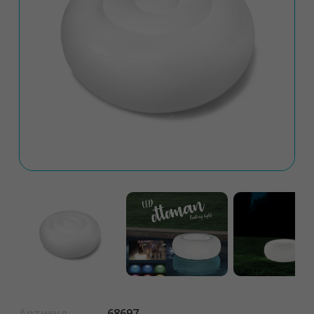
Артикул
68697