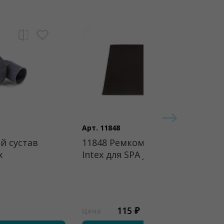
Арт. 11848
й сустав
11848 Ремкомплект
x
Intex для SPA Jet
115 ₽
Цена