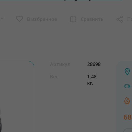
ет
В избранное
Сравнить
П
Артикул
28698
Вес
1.48
кг.
68