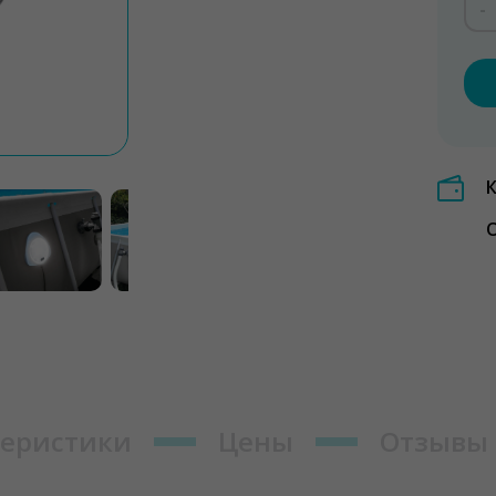
-
О
теристики
Цены
Отзывы