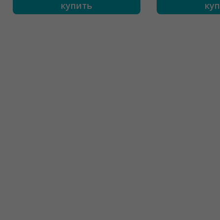
купить
ку