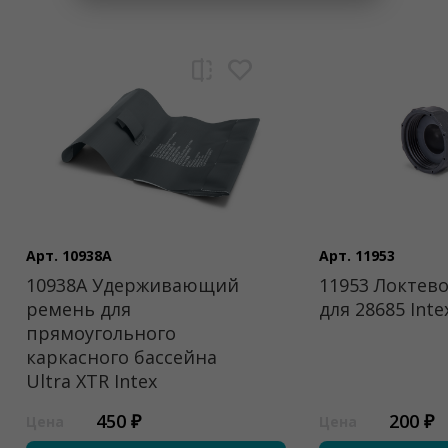
Арт. 10938A
Арт. 11953
10938A Удерживающий
11953 Локтево
ремень для
для 28685 Inte
прямоугольного
каркасного бассейна
Ultra XTR Intex
450 ₽
200 ₽
Цена
Цена