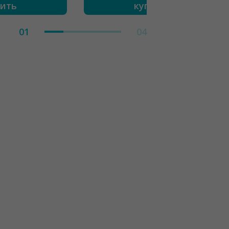
пить
купить
01
04