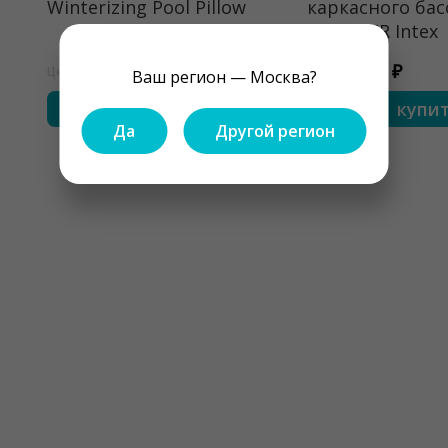
Winterizing Pool Pillow
каркасного бас
Ultra XTR Intex
1650 ₽
450 ₽
Цена
Цена
Ваш регион — Москва?
купить
купи
Да
Другой регион