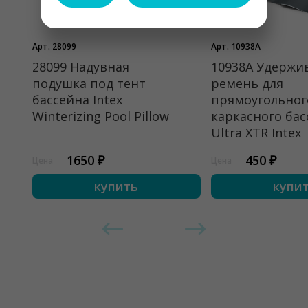
Арт. 28099
Арт. 10938A
28099 Надувная
10938A Удерж
подушка под тент
ремень для
бассейна Intex
прямоугольног
Winterizing Pool Pillow
каркасного бас
Ultra XTR Intex
1650 ₽
450 ₽
Цена
Цена
купить
купи