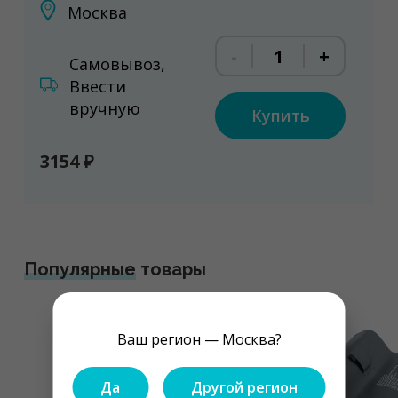
Москва
-
+
Самовывоз,
Ввести
вручную
Купить
3154 ₽
Популярные
товары
Ваш регион — Москва?
Да
Другой регион