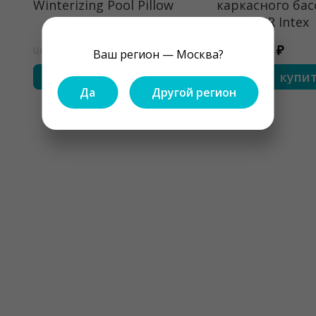
Winterizing Pool Pillow
каркасного бас
Ultra XTR Intex
1650 ₽
450 ₽
Цена
Цена
Ваш регион — Москва?
купить
купи
Да
Другой регион